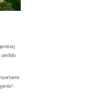
gentina)
n pedido
mportante
igente”,