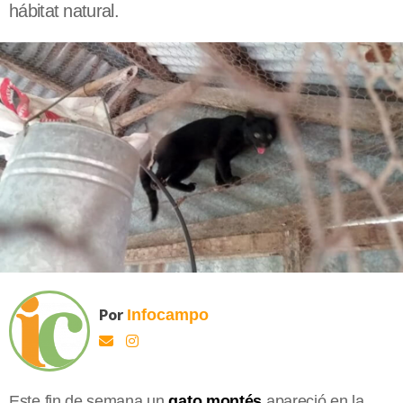
hábitat natural.
Por
Infocampo
Este fin de semana un
gato montés
apareció en la