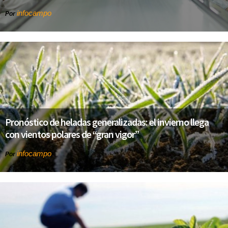
infocampo
Por
Pronóstico de heladas generalizadas: el invierno llega
con vientos polares de “gran vigor”
infocampo
Por