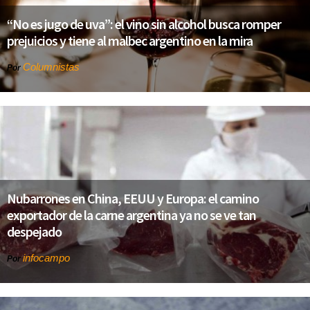
“No es jugo de uva”: el vino sin alcohol busca romper
prejuicios y tiene al malbec argentino en la mira
Columnistas
Por
Nubarrones en China, EEUU y Europa: el camino
exportador de la carne argentina ya no se ve tan
despejado
infocampo
Por