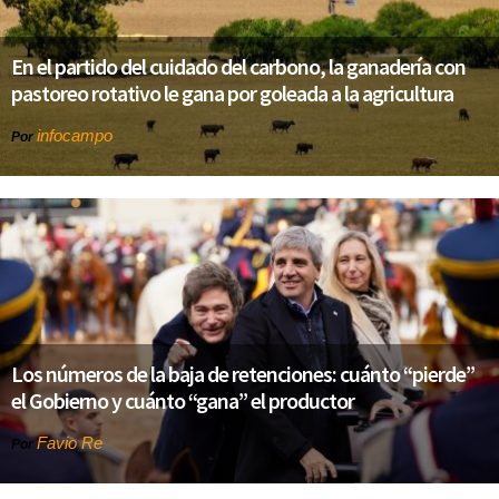
En el partido del cuidado del carbono, la ganadería con
pastoreo rotativo le gana por goleada a la agricultura
infocampo
Por
Los números de la baja de retenciones: cuánto “pierde”
el Gobierno y cuánto “gana” el productor
Favio Re
Por