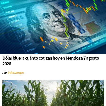
Dólar blue: a cuánto cotizan hoy en Mendoza 7 agosto
2026
infocampo
Por