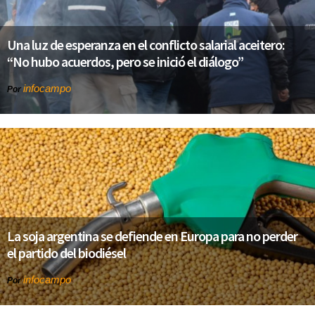
Una luz de esperanza en el conflicto salarial aceitero:
“No hubo acuerdos, pero se inició el diálogo”
infocampo
Por
La soja argentina se defiende en Europa para no perder
el partido del biodiésel
infocampo
Por