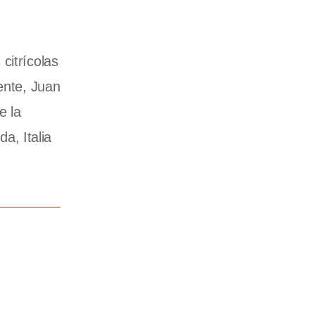
citrícolas
ente, Juan
e la
a, Italia