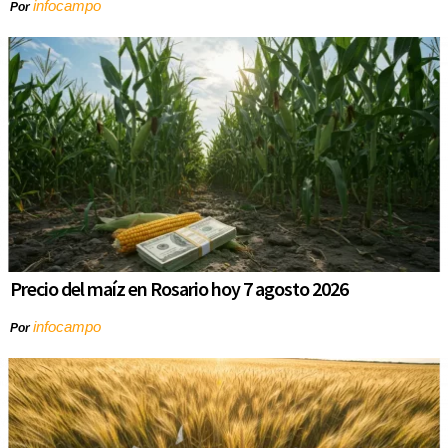
infocampo
Por
Precio del maíz en Rosario hoy 7 agosto 2026
infocampo
Por