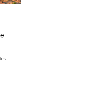
de
des