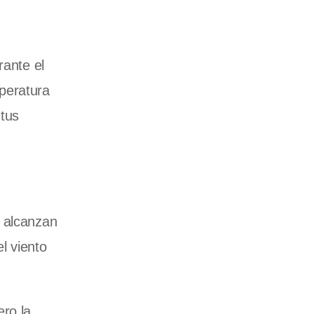
rante el
peratura
 tus
e alcanzan
l viento
ero la