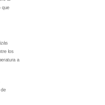
o que
izás
tre los
peratura a
s
 de