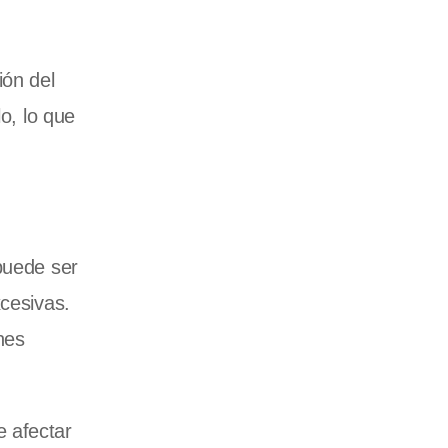
ión del
o, lo que
puede ser
xcesivas.
nes
e afectar