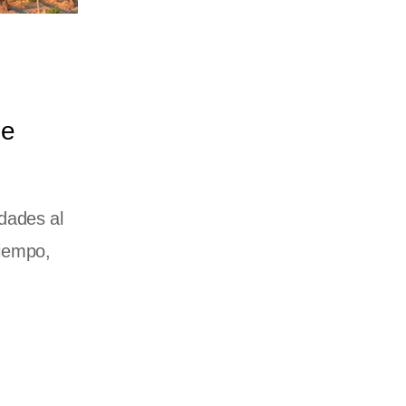
de
idades al
tiempo,