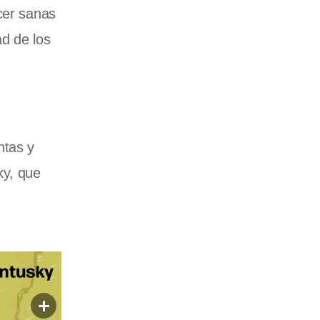
cer sanas
ad de los
ntas y
ky, que