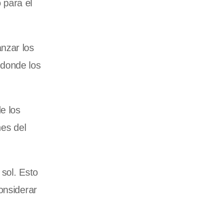
 para el
nzar los
 donde los
e los
nes del
 sol. Esto
onsiderar