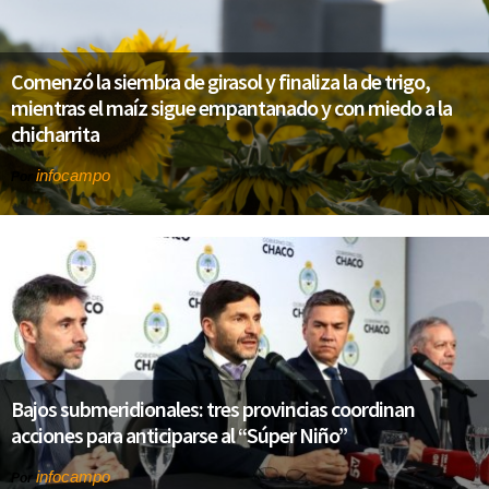
Comenzó la siembra de girasol y finaliza la de trigo,
mientras el maíz sigue empantanado y con miedo a la
chicharrita
infocampo
Por
Bajos submeridionales: tres provincias coordinan
acciones para anticiparse al “Súper Niño”
infocampo
Por