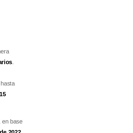
mera
arios
.
 hasta
 15
á en base
 de 2022