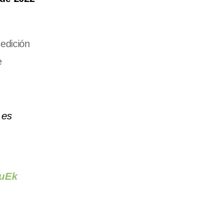
edición
e
 es
euEk