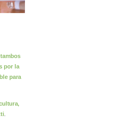
s tambos
 por la
ble para
cultura,
ti
.