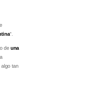
te
ntina
”.
co de
una
la
algo tan