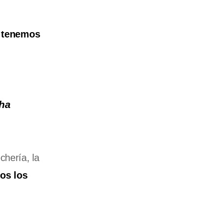
e
tenemos
 ha
chería, la
os los