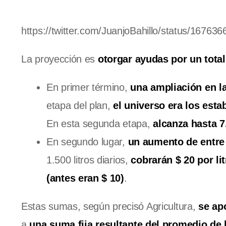
https://twitter.com/JuanjoBahillo/status/167
La proyección es
otorgar ayudas por un total
En primer término,
una ampliación en la
etapa del plan,
el universo era los esta
En esta segunda etapa,
alcanza hasta 7.
En segundo lugar,
un aumento de entre
1.500 litros diarios,
cobrarán $ 20 por lit
(antes eran $ 10)
.
Estas sumas, según precisó Agricultura,
se ap
a
una suma fija resultante del promedio de 