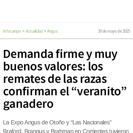
Infocampo
Actualidad
Angus
30 de mayo de 2025
>
>
Demanda firme y muy
buenos valores: los
remates de las razas
confirman el “veranito”
ganadero
La Expo Angus de Otoño y “Las Nacionales”
Braford, Brangus y Brahman en Corrientes tuvieron