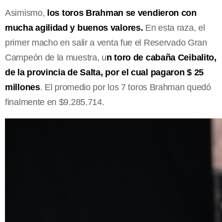
Asimismo,
los toros Brahman se vendieron con
mucha agilidad y buenos valores.
En esta raza, el
primer macho en salir a venta fue el Reservado Gran
Campeón de la muestra, u
n toro de cabaña Ceibalito,
de la provincia de Salta, por el cual pagaron $ 25
millones
. El promedio por los 7 toros Brahman quedó
finalmente en $9.285.714.