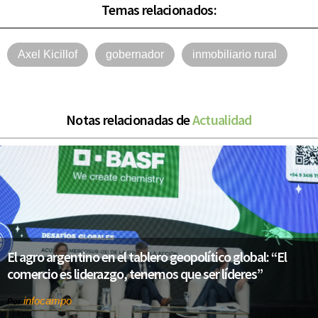
Temas relacionados:
Axel Kicillof
gobernador
inmobiliario rural
Notas relacionadas de
Actualidad
El agro argentino en el tablero geopolítico global: “El
comercio es liderazgo, tenemos que ser líderes”
infocampo
Por