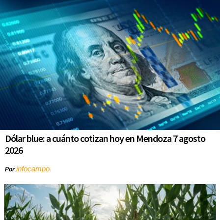
Dólar blue: a cuánto cotizan hoy en Mendoza 7 agosto
2026
infocampo
Por