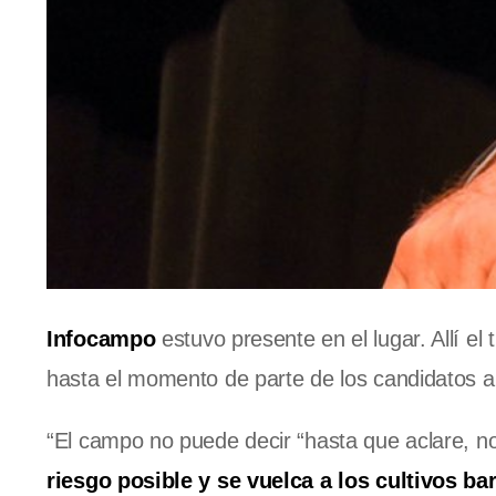
Infocampo
estuvo presente en el lugar. Allí el
hasta el momento de parte de los candidatos a 
“El campo no puede decir “hasta que aclare, 
riesgo posible y se vuelca a los cultivos ba