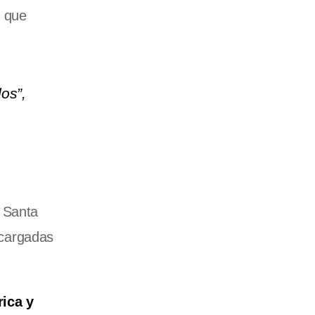
e que
os”,
e Santa
 cargadas
rica y