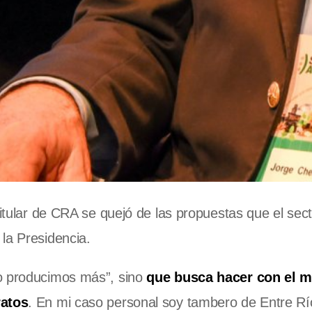
 titular de CRA se quejó de las propuestas que el sec
la Presidencia.
no producimos más”, sino
que busca hacer con el 
ratos
. En mi caso personal soy tambero de Entre Rí