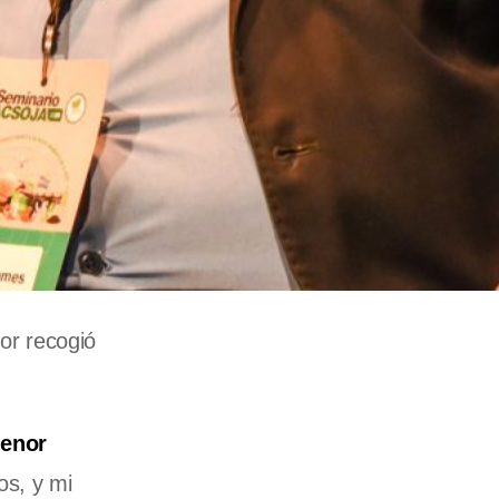
tor recogió
menor
os, y mi