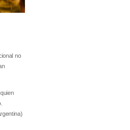
cional no
tan
 quien
.
rgentina)