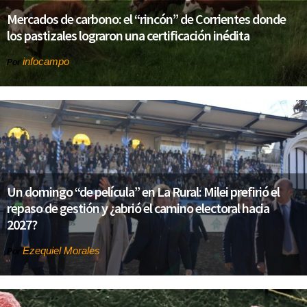
Mercados de carbono: el “rincón” de Corrientes donde
los pastizales lograron una certificación inédita
infocampo
Por
Un domingo “de película” en La Rural: Milei prefirió el
repaso de gestión y ¿abrió el camino electoral hacia
2027?
Ezequiel Morales
Por