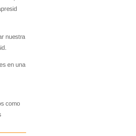
apresid
ar nuestra
id.
‘es en una
ios como
s