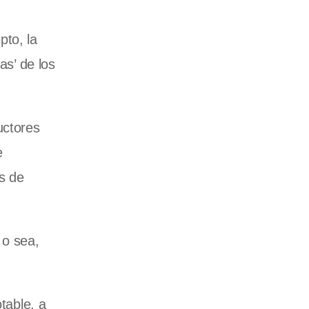
to, la
as’ de los
uctores
e
es de
 o sea,
table, a