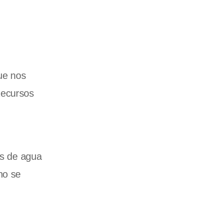
ue nos
Recursos
os de agua
no se