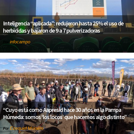
Inteligencia “aplicada”: redujeron hasta 25% el uso de
herbicidas y bajaron de 9 a 7 pulverizadoras
infocampo
Por
“Cuyo está como Aapresid hace 30 años en la Pampa
Húmeda: somos ‘los locos’ que hacemos algo distinto”
Ezequiel Morales
Por