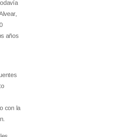
todavía
Alvear,
0
os años
fuentes
to
o con la
n.
les