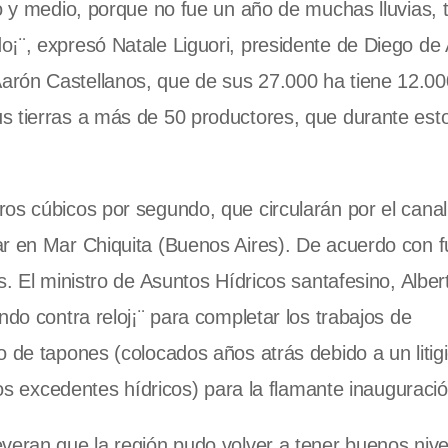
ro y medio, porque no fue un año de muchas lluvias, 
¡¨, expresó Natale Liguori, presidente de Diego de 
arón Castellanos, que de sus 27.000 ha tiene 12.00
s tierras a más de 50 productores, que durante est
os cúbicos por segundo, que circularán por el canal
ar en Mar Chiquita (Buenos Aires). De acuerdo con 
s. El ministro de Asuntos Hídricos santafesino, Alber
ndo contra reloj¡¨ para completar los trabajos de
 de tapones (colocados años atrás debido a un litigi
los excedentes hídricos) para la flamante inauguració
veran que la región pudo volver a tener buenos nive