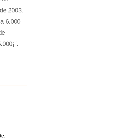
sde 2003.
 a 6.000
de
.000¡¨.
te.