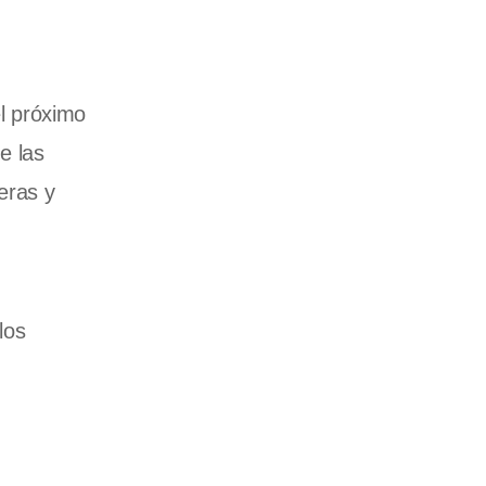
l próximo
e las
eras y
los