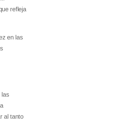
que refleja
ez en las
as
 las
la
r al tanto