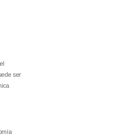
el
uede ser
mica
nomía