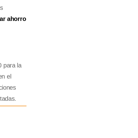
as
ar ahorro
 para la
en el
ciones
rtadas.