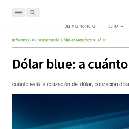
ÚLTIMAS NOTICIAS
CLIMA
Infocampo
Cotización del Dólar en Mendoza
Dólar
>
>
Dólar blue: a cuánt
cuánto está la cotización del dólar, cotización dóla