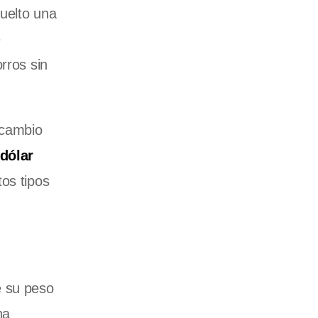
vuelto una
e
rros sin
 cambio
dólar
os tipos
e su peso
na