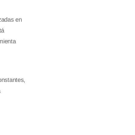
izadas en
tá
mienta
onstantes,
a