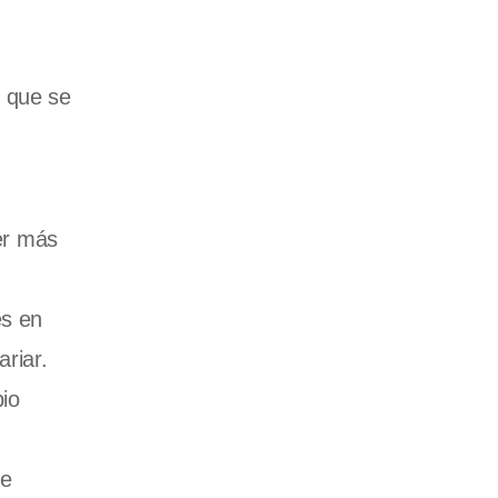
 que se
er más
es en
riar.
bio
de