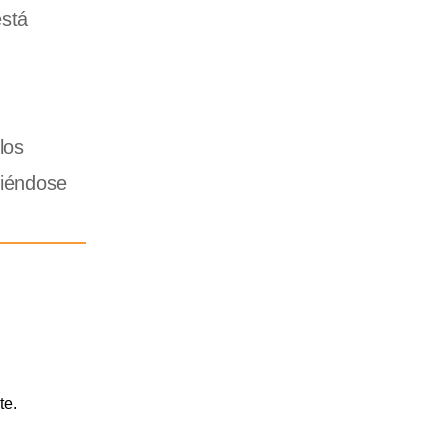
está
los
tiéndose
te.