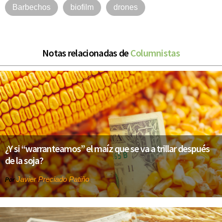
Barbechos
biofilm
drones
Notas relacionadas de
Columnistas
¿Y si “warranteamos” el maíz que se va a trillar después
de la soja?
Javier Preciado Patiño
Por