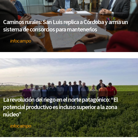
Caminos rurales: San Luis replica a Córdoba y arma un
sistema de consorcios para mantenerlos
infocampo
Por
La revolución del riego en el norte patagónico: “El
potencial productivo es incluso superior a la zona
núcleo”
infocampo
Por