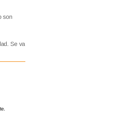
o son
dad. Se va
te.