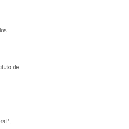
los
ituto de
,
al.’,