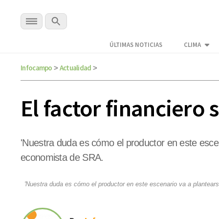
ÚLTIMAS NOTICIAS
CLIMA
Infocampo
Actualidad
>
>
El factor financiero 
'Nuestra duda es cómo el productor en este escen
economista de SRA.
'Nuestra duda es cómo el productor en este escenario va a plantears