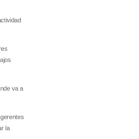
ctividad
res
bajos
ónde va a
 gerentes
r la