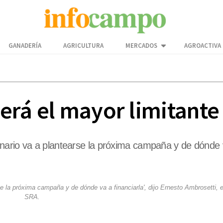
GANADERÍA
AGRICULTURA
MERCADOS
AGROACTIVA
será el mayor limitante
ario va a plantearse la próxima campaña y de dónde va 
e la próxima campaña y de dónde va a financiarla', dijo Ernesto Ambrosetti,
SRA.