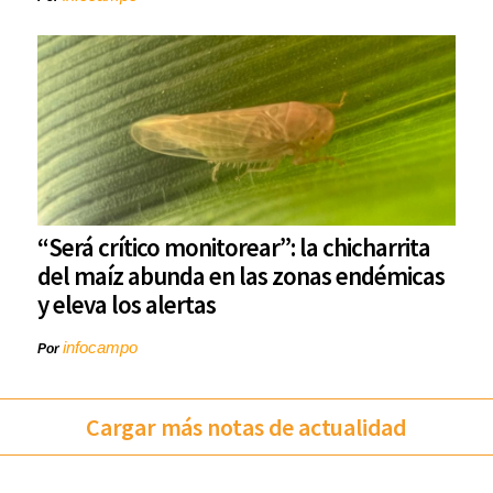
“Será crítico monitorear”: la chicharrita
del maíz abunda en las zonas endémicas
y eleva los alertas
infocampo
Por
Cargar más notas de actualidad