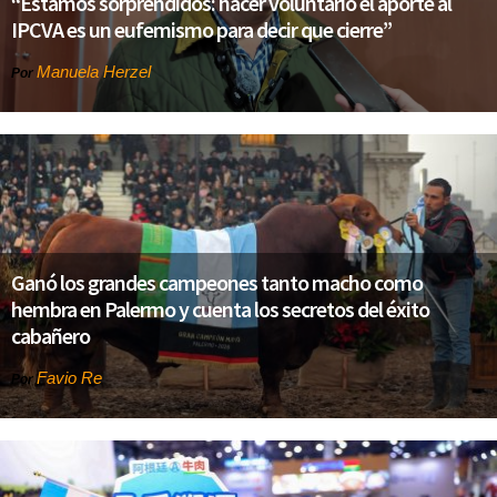
“Estamos sorprendidos: hacer voluntario el aporte al
IPCVA es un eufemismo para decir que cierre”
Manuela Herzel
Por
Ganó los grandes campeones tanto macho como
hembra en Palermo y cuenta los secretos del éxito
cabañero
Favio Re
Por