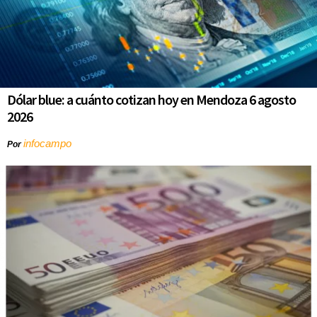
Dólar blue: a cuánto cotizan hoy en Mendoza 6 agosto
2026
infocampo
Por