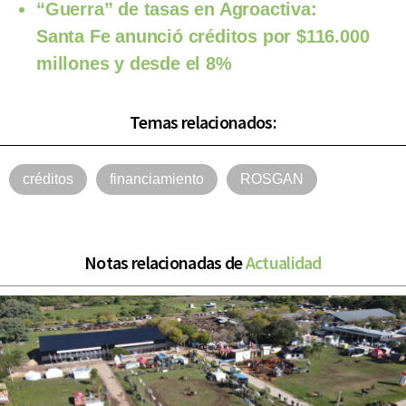
“Guerra” de tasas en Agroactiva:
Santa Fe anunció créditos por $116.000
millones y desde el 8%
Temas relacionados:
créditos
financiamiento
ROSGAN
Notas relacionadas de
Actualidad