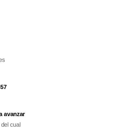
des
457
ra avanzar
 del cual