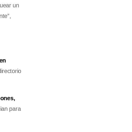
quear un
nte”,
 en
irectorio
lones,
cian para