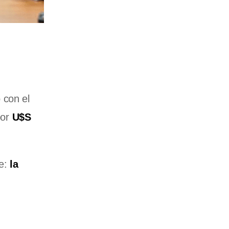
 con el
por
U$S
ce:
la
n