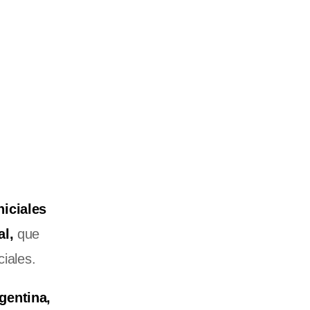
iciales
al,
que
iales.
gentina,