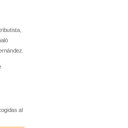
ibutista,
ñaló
Fernández.
e
ogidas al