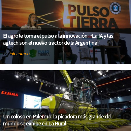
El agro le toma el pulso a la innovación: “La IA y las
agtech son el nuevo tractor de la Argentina”
infocampo
Por
Un coloso en Palermo: la picadora más grande del
mundo se exhibe en La Rural