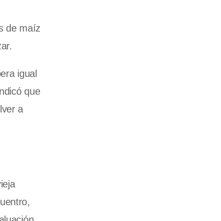
as de maíz
ar.
era igual
indicó que
lver a
ieja
uentro,
aluación