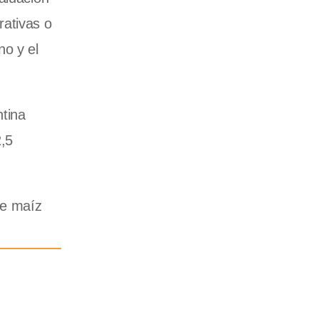
rativas o
no y el
ntina
,5
de maíz