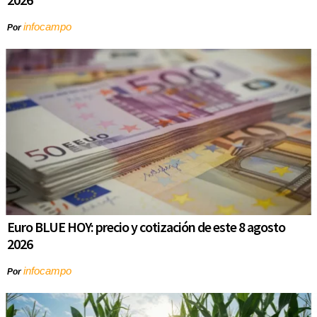
infocampo
Por
Euro BLUE HOY: precio y cotización de este 8 agosto
2026
infocampo
Por