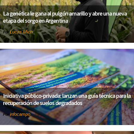
La genética le gana al pulgón amarillo y abre una nueva
etapa del sorgo en Argentina
Lucas Mich
Por
Iniciativa público-privada: lanzan una guía técnica para la
recuperación de suelos degradados
infocampo
Por