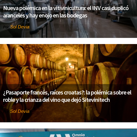
Nueva polémica en la vitivinicultura: el INV casi duplicó
aranceles y hay enojo en las bodegas
Sol Devia
Por
¿Pasaporte francés, raíces croatas?: la polémica sobre el
roble y la crianza del vino que dejó Sitevinitech
Sol Devia
Por