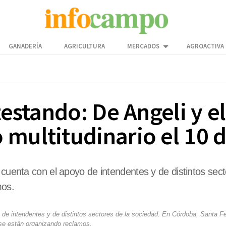
GANADERÍA
AGRICULTURA
MERCADOS
AGROACTIVA
otestando: De Angeli y 
 multitudinario el 10 
y cuenta con el apoyo de intendentes y de distintos se
mos.
o de intendentes y de distintos sectores de la sociedad. En Córdoba, Santa F
se están organizando reclamos.