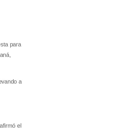
esta para
raná,
levando a
afirmó el