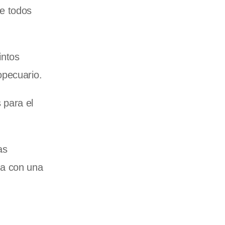
de todos
intos
opecuario.
 para el
as
da con una
s