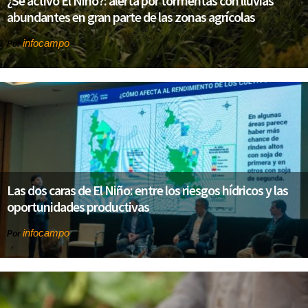
¿Se activó El Niño?: alerta por tormentas con lluvias
abundantes en gran parte de las zonas agrícolas
infocampo
Por
Las dos caras de El Niño: entre los riesgos hídricos y las
oportunidades productivas
infocampo
Por