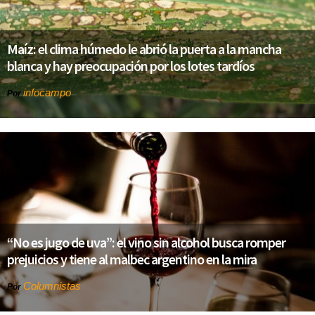
Maíz: el clima húmedo le abrió la puerta a la mancha
blanca y hay preocupación por los lotes tardíos
infocampo
Por
“No es jugo de uva”: el vino sin alcohol busca romper
prejuicios y tiene al malbec argentino en la mira
Columnistas
Por