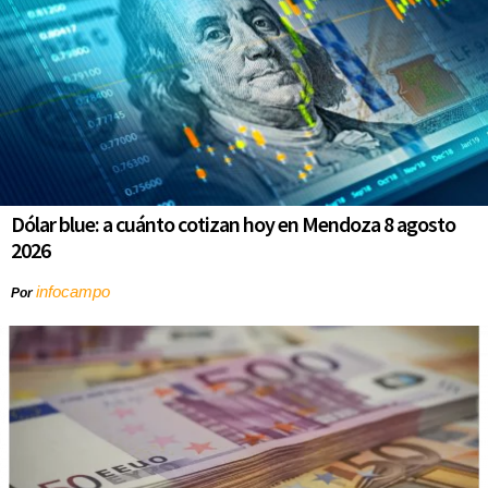
Dólar blue: a cuánto cotizan hoy en Mendoza 8 agosto
2026
infocampo
Por