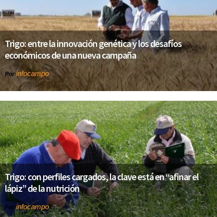
Trigo: entre la innovación genética y los desafíos
económicos de una nueva campaña
infocampo
Por
Trigo: con perfiles cargados, la clave está en “afinar el
lápiz” de la nutrición
infocampo
Por