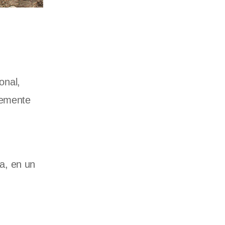
onal,
lemente
a, en un