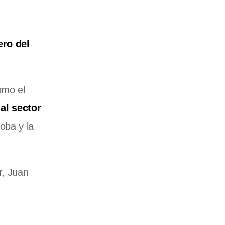
ero del
omo el
al sector
oba y la
r, Juan