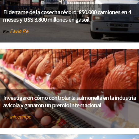
El derrame de la cosecha récord: 850.000 camiones en 4
meses y U$S 3.800 millones en gasoil
Favio Re
Por
Investigaron cómo controlar la salmonella en la industria
avícola y ganaron un premio internacional
infocampo
Por