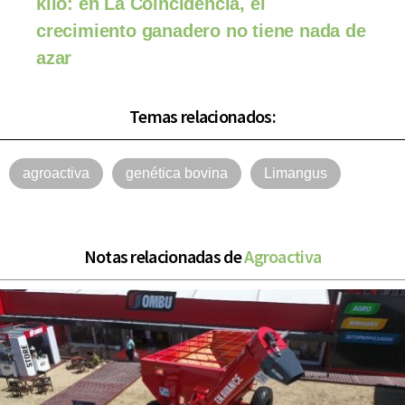
kilo: en La Coincidencia, el
crecimiento ganadero no tiene nada de
azar
Temas relacionados:
agroactiva
genética bovina
Limangus
Notas relacionadas de
Agroactiva