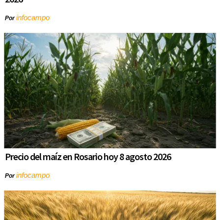
infocampo
Por
Precio del maíz en Rosario hoy 8 agosto 2026
infocampo
Por