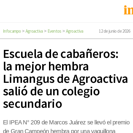
Infocampo
Agroactiva
Eventos
Agroactiva
12 de junio de 2026
>
>
>
Escuela de cabañeros:
la mejor hembra
Limangus de Agroactiva
salió de un colegio
secundario
El IPEA N° 209 de Marcos Juárez se llevó el premio
de Gran Campeón hembra por una vaquillona