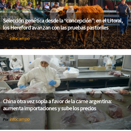
Selección genética desde la “concepción”: en el Litoral,
los Hereford avanzan con las pruebas pastoriles
infocampo
Por
China otra vez sopla a favor de la carne argentina:
aumenta importaciones y sube los precios
infocampo
Por