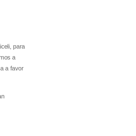
celi, para
amos a
a a favor
an