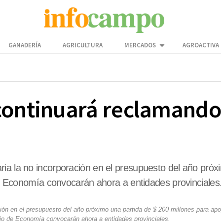
GANADERÍA
AGRICULTURA
MERCADOS
AGROACTIVA
continuará reclamando
ia la no incorporación en el presupuesto del año próx
 de Economía convocarán ahora a entidades provinciales
ión en el presupuesto del año próximo una partida de $ 200 millones para apo
erio de Economía convocarán ahora a entidades provinciales.