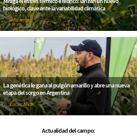
Mitiga el estrés térmico e hidríco: lanzan un nuevo
biológico, clave ante la variabilidad climática
infocampo
Por
La genética le gana al pulgón amarillo y abre una nueva
etapa del sorgo en Argentina
Lucas Mich
Por
Actualidad del campo: