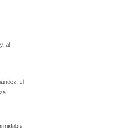
y, al
nández; el
za.
ormidable