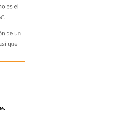
mo es el
s”.
ón de un
así que
te.