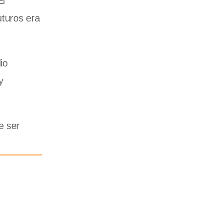
El
uturos era
io
y
e ser