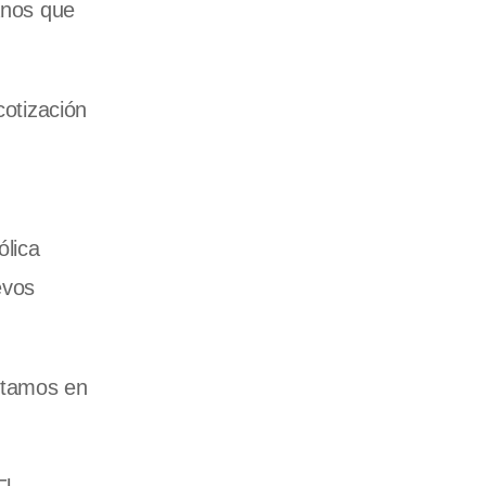
anos que
cotización
ólica
evos
estamos en