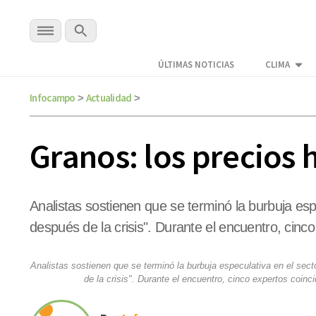
ÚLTIMAS NOTICIAS
CLIMA
Infocampo
Actualidad
>
>
Granos: los precios 
Analistas sostienen que se terminó la burbuja es
después de la crisis". Durante el encuentro, cinc
Analistas sostienen que se terminó la burbuja especulativa en el sec
de la crisis". Durante el encuentro, cinco expertos coin