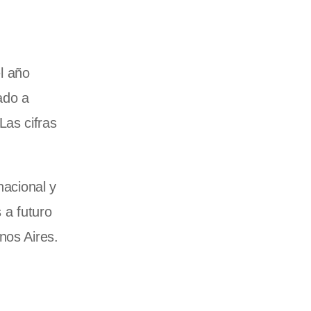
l año
ado a
Las cifras
nacional y
 a futuro
nos Aires.