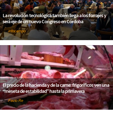
La revolución tecnológica también llega a los forrajes y
será eje de un nuevo Congreso en Córdoba
infocampo
Por
El precio de la hacienda y de la carne: frigoríficos ven una
“meseta de estabilidad” hasta la primavera
Favio Re
Por