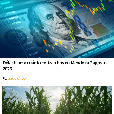
Dólar blue: a cuánto cotizan hoy en Mendoza 7 agosto
2026
infocampo
Por