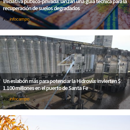
Iniciativa público-privada: lanzan una guía técnica para la
recuperación de suelos degradados
infocampo
Por
Un eslabón más para potenciar la Hidrovía: invierten $
1.100 millones en el puerto de Santa Fe
infocampo
Por