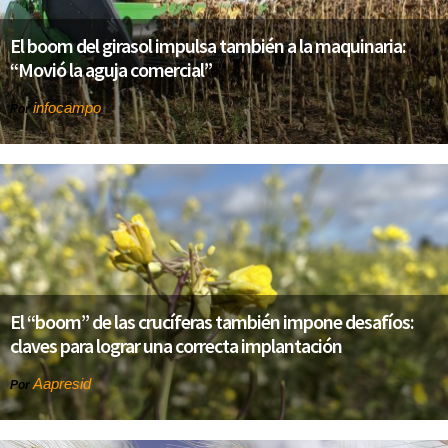
El boom del girasol impulsa también a la maquinaria:
“Movió la aguja comercial”
infocampo
Por
El “boom” de las crucíferas también impone desafíos:
claves para lograr una correcta implantación
Aapresid
Por